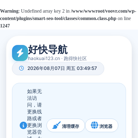
Warning
: Undefined array key 2 in
/www/wwwroot/voovr.com/wp-
content/plugins/smart-seo-tool/classes/common.class.php
on line
1247