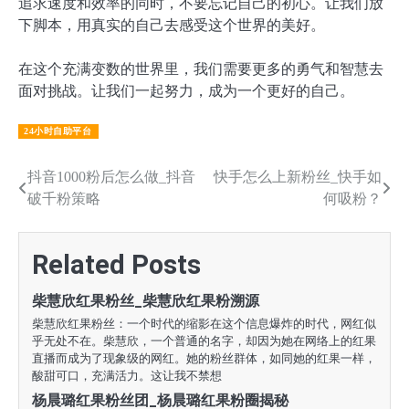
追求速度和效率的同时，不要忘记自己的初心。让我们放
下脚本，用真实的自己去感受这个世界的美好。
在这个充满变数的世界里，我们需要更多的勇气和智慧去
面对挑战。让我们一起努力，成为一个更好的自己。
24小时自助平台
文
抖音1000粉后怎么做_抖音
快手怎么上新粉丝_快手如
破千粉策略
何吸粉？
章
导
Related Posts
航
柴慧欣红果粉丝_柴慧欣红果粉溯源
柴慧欣红果粉丝：一个时代的缩影在这个信息爆炸的时代，网红似
乎无处不在。柴慧欣，一个普通的名字，却因为她在网络上的红果
直播而成为了现象级的网红。她的粉丝群体，如同她的红果一样，
酸甜可口，充满活力。这让我不禁想
杨晨璐红果粉丝团_杨晨璐红果粉圈揭秘