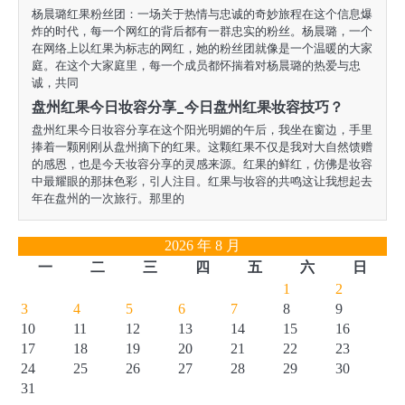
杨晨璐红果粉丝团：一场关于热情与忠诚的奇妙旅程在这个信息爆
炸的时代，每一个网红的背后都有一群忠实的粉丝。杨晨璐，一个
在网络上以红果为标志的网红，她的粉丝团就像是一个温暖的大家
庭。在这个大家庭里，每一个成员都怀揣着对杨晨璐的热爱与忠
诚，共同
盘州红果今日妆容分享_今日盘州红果妆容技巧？
盘州红果今日妆容分享在这个阳光明媚的午后，我坐在窗边，手里
捧着一颗刚刚从盘州摘下的红果。这颗红果不仅是我对大自然馈赠
的感恩，也是今天妆容分享的灵感来源。红果的鲜红，仿佛是妆容
中最耀眼的那抹色彩，引人注目。红果与妆容的共鸣这让我想起去
年在盘州的一次旅行。那里的
2026 年 8 月
一
二
三
四
五
六
日
1
2
3
4
5
6
7
8
9
10
11
12
13
14
15
16
17
18
19
20
21
22
23
24
25
26
27
28
29
30
31