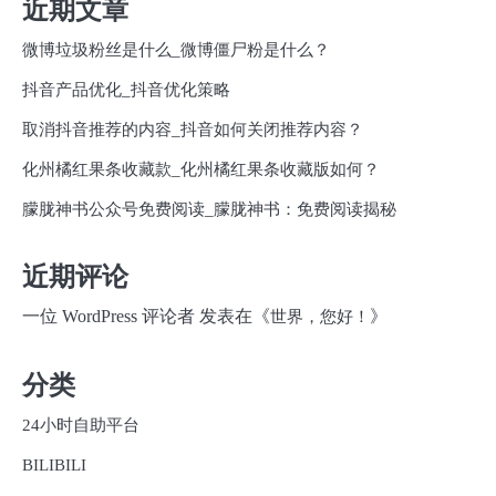
近期文章
微博垃圾粉丝是什么_微博僵尸粉是什么？
抖音产品优化_抖音优化策略
取消抖音推荐的内容_抖音如何关闭推荐内容？
化州橘红果条收藏款_化州橘红果条收藏版如何？
朦胧神书公众号免费阅读_朦胧神书：免费阅读揭秘
近期评论
一位 WordPress 评论者
发表在《
》
世界，您好！
分类
24小时自助平台
BILIBILI