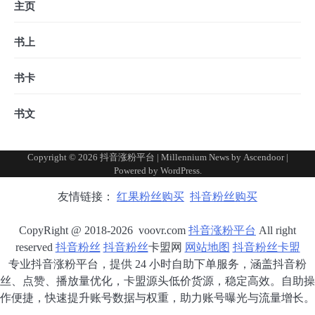
主页
书上
书卡
书文
Copyright © 2026
抖音涨粉平台
| Millennium News by
Ascendoor
|
Powered by
WordPress
.
友情链接：
红果粉丝购买
抖音粉丝购买
CopyRight @ 2018-2026 voovr.com
抖音涨粉平台
All right
reserved
抖音粉丝
抖音粉丝
卡盟网
网站地图
抖音粉丝卡盟
专业抖音涨粉平台，提供 24 小时自助下单服务，涵盖抖音粉
丝、点赞、播放量优化，卡盟源头低价货源，稳定高效。自助操
作便捷，快速提升账号数据与权重，助力账号曝光与流量增长。