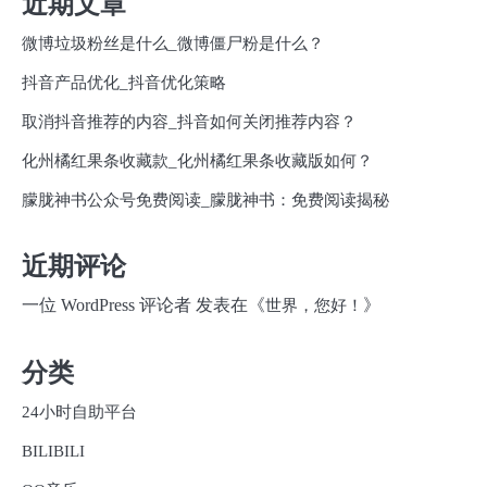
近期文章
微博垃圾粉丝是什么_微博僵尸粉是什么？
抖音产品优化_抖音优化策略
取消抖音推荐的内容_抖音如何关闭推荐内容？
化州橘红果条收藏款_化州橘红果条收藏版如何？
朦胧神书公众号免费阅读_朦胧神书：免费阅读揭秘
近期评论
一位 WordPress 评论者
发表在《
》
世界，您好！
分类
24小时自助平台
BILIBILI