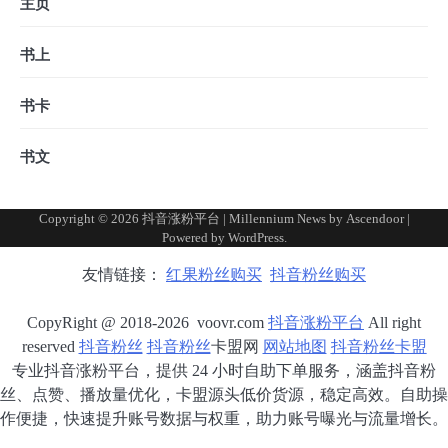
主页
书上
书卡
书文
Copyright © 2026
抖音涨粉平台
| Millennium News by
Ascendoor
|
Powered by
WordPress
.
友情链接：
红果粉丝购买
抖音粉丝购买
CopyRight @ 2018-2026 voovr.com
抖音涨粉平台
All right
reserved
抖音粉丝
抖音粉丝
卡盟网
网站地图
抖音粉丝卡盟
专业抖音涨粉平台，提供 24 小时自助下单服务，涵盖抖音粉
丝、点赞、播放量优化，卡盟源头低价货源，稳定高效。自助操
作便捷，快速提升账号数据与权重，助力账号曝光与流量增长。