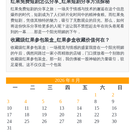
红果免费短剧怎么分享_红果短剧分享方法探秘
红果免费短剧的分享之旅：一场关于情感与技术的邂逅在这个信息
爆炸的时代，短剧成为了人们碎片化时间中的精神食粮。而红果免
费短剧，凭借其独特的魅力，吸引了无数观众的目光。那么，如何
将这份快乐分享给更多的人呢？这让我不禁想起去年在街头巷尾看
到的一幕……那是一个阳光明媚的下午，
收藏级红果参包装盒_红果参盒收藏价值何在？
收藏级红果参包装盒：一场视觉与情感的盛宴我曾在一个阳光明媚
的午后，偶然间路过一家小而精致的店铺，门口摆放着一个别致的
收藏级红果参包装盒。那一刻，我仿佛被一股神秘的力量吸引，驻
足凝视。这不仅仅是一个包装
2026 年 8 月
一
二
三
四
五
六
日
1
2
3
4
5
6
7
8
9
10
11
12
13
14
15
16
17
18
19
20
21
22
23
24
25
26
27
28
29
30
31