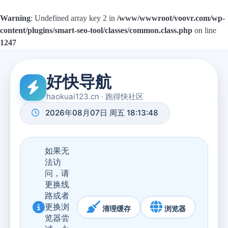
Warning
: Undefined array key 2 in
/www/wwwroot/voovr.com/wp-
content/plugins/smart-seo-tool/classes/common.class.php
on line
1247