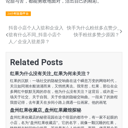
论甜与苦，都能勇敢地面对，活出自己的精彩。
24小时自助平台
文
抖音小店个人入驻和企业入
快手为什么粉丝多点赞少_
驻有什么不同_抖音小店个
快手粉丝多赞少原因？
章
人／企业入驻差异？
导
航
Related Posts
红果为什么没有关注_红果为何未关注？
红果的沉默：一场社交的隐秘交响曲在这个瞬息万变的网络时代，
关注如同潮水般汹涌而来，又悄然离去。我常想，红果，那位在众
多网红中默默无闻的存在，他为什么没有关注？这背后，或许是一
场关于社交、关于自我、关于价值的隐秘交响曲。一段未了的旅程
我曾记得，去年夏天在乡间小路上偶遇一位画家。他的画笔
盘州红果收藏店_盘州红果藏馆探秘
盘州红果收藏店的秘密花园在这个喧嚣的都市中，有一家不起眼的
小店，名为“盘州红果收藏店”。它的名字，就像一颗沉睡的红果，