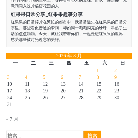
静静躺在时间的尘埃里，等待着有心人的发现。而我，便是那个无
意间闯入这片秘密花园的人
红果果日常分享_红果果趣事分享
红果果的日常碎片在繁忙的都市中，我常常迷失在红果果的日常分
享里。那些看似普通的瞬间，却如同一颗颗闪亮的珍珠，串起了生
活的点点滴滴。今天，就让我带着你们，一起走进红果果的世界，
感受那些被时光遗忘的美好。
2026 年 8 月
一
二
三
四
五
六
日
1
2
3
4
5
6
7
8
9
10
11
12
13
14
15
16
17
18
19
20
21
22
23
24
25
26
27
28
29
30
31
« 7 月
搜