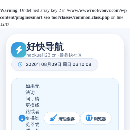
Warning
: Undefined array key 2 in
/www/wwwroot/voovr.com/wp-
content/plugins/smart-seo-tool/classes/common.class.php
on line
1247