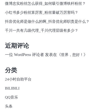
微博忠实粉丝怎么获得_如何吸引微博铁杆粉丝？
小红书多少粉丝算厉害_粉丝量破万厉害吗？
抖音优化师是做什么的啊_抖音优化师职责是什么？
千川一共有几级代理_千川代理层级有多少？
近期评论
一位 WordPress 评论者
发表在《
》
世界，您好！
分类
24小时自助平台
BILIBILI
QQ音乐
头条