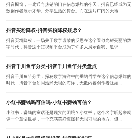
抖音橱窗，一扇通向热销的门在信息爆炸的今天，抖音已经成为无
数创作者展示才华、分享生活的舞台。而在这片广阔的天地...
抖音买粉降权-抖音买粉降权疑虑？
抖音买粉降权：一场关于数字虚荣的反思在这个看似光鲜亮丽的数
字时代，抖音这个短视频平台成为了许多人展示自我、追求...
抖音千川鱼竿分类-抖音千川鱼竿分类盘点
抖音千川鱼竿分类：探秘数字海洋中的垂钓哲学在这个信息爆炸的
时代，抖音平台如同浩瀚无垠的海洋，无数内容创作者犹如...
小红书赚钱吗可信吗-小红书赚钱可信？
小红书，赚钱的童话还是现实的困境？小红书，这个名字听起来就
像一个童话世界，一个充满美好憧憬和无限可能的地方。但...