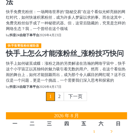
法
快手免费充粉丝：一场网络世界的“隐秘交易”在这个看似光鲜亮丽的网
红时代，如何快速积累粉丝，成为许多人梦寐以求的事。而在这其中，
免费充粉丝似乎成了一种秘密武器。但，这背后隐藏的，究竟是怎样的
网络生态？我，一个曾经在这个领域
by
抖音24自助下单平台
2026年4月23日
快手涨赞涨粉丝辅助器
快手上怎么才能涨粉丝_涨粉技巧快问
快手上如何破茧成蝶：涨粉之路的另类解读在浩瀚的网络宇宙中，快手
这个小宇宙正以其独特的魅力吸引着无数的用户。然而，在这个看似热
闹的舞台上，如何才能脱颖而出，成为那个令人瞩目的网红呢？这不仅
仅是一个问题，更是一个挑战，一个需要我们深入思考和探索的
by
抖音24自助下单平台
2026年4月17日
文
1
2
下一页
章
2026 年 8 月
分
一
二
三
四
五
六
日
页
1
2