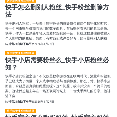
快手涨赞涨粉丝辅助器
快手怎么删别人粉丝_快手粉丝删除方
法
快手删别人粉丝：一场关于数字身份的微妙博弈在这个数字化的时代，
每一个网络账号都如同我们的数字面具，背后映射着我们的真实身份。
快手，作为一款深受年轻人喜爱的短视频平台，其粉丝数量往往被视为
个人影响力的象征。然而，有时我们或许会好奇，如何删掉别人的粉
by
抖音24自助下单平台
2026年4月27日
快手涨赞涨粉丝辅助器
快手小店需要粉丝么_快手小店粉丝必
知？
快手小店的粉丝之谜：不仅仅是数字游戏在互联网时代，流量和粉丝似
乎已经成为了衡量一个人或事物成功与否的标准。那么，对于快手小店
而言，粉丝是否真的如此重要呢？这个问题，或许并没有一个简单的答
案。这让我想起去年在一场互联网论坛上，一位快手网红的分享。他讲
述了自
by
抖音24自助下单平台
2026年4月27日
快手涨赞涨粉丝辅助器