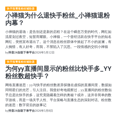
快手涨赞涨粉丝辅助器
小禅猫为什么退快手粉丝_小禅猫退粉
内幕？
小禅猫的退场：是告别还是新的启程？在这个瞬息万变的时代，网红如
流星划过夜空，短暂而耀眼。小禅猫，一个曾经活跃在快手平台的知名
网红，突然宣布退出了。这个消息在粉丝群体中掀起了不小的波澜，有
人惋惜，有人好奇，而我，不禁陷入了沉思。一段情感的交织小禅猫
by
抖音24自助下单平台
2026年5月12日
快手涨赞涨粉丝辅助器
为何yy直播间显示的粉丝比快手多_YY
粉丝数超快手？
网络直播迷思：yy与快手的粉丝数差异探微在虚拟的直播间里，数据如
同明星们的光芒，引人注目。我曾好奇地观察过，yy直播间的粉丝数似
乎总是比快手的多，这究竟隐藏着怎样的奥秘？或许，这并非简单的数
字游戏，而是一场关乎人性、平台策略与直播生态的深刻对话。粉丝数
的迷思：数字背后的故事记
by
抖音24自助下单平台
2026年5月8日